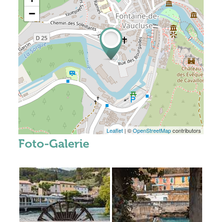
−
Leaflet
| ©
OpenStreetMap
contributors
Foto-Galerie