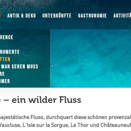
N
ANTIK & DEKO
UNTERKÜNFTE
GASTRONOMIE
AKTIVIT
OVENCE
ONUMENTE
ÄTTEN
E MAN SEHEN MUSS
RS
MMER
 – ein wilder Fluss
majestätische Fluss, durchquert diese schönen provenza
Vaucluse, L'Isle sur la Sorgue, Le Thor und Châteauneuf