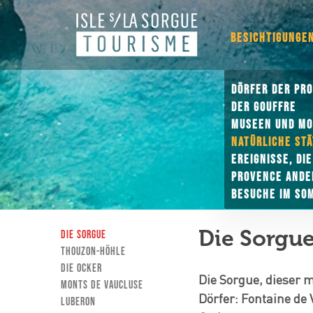
BESICHTIGUNGE
DÖRFER DER PR
DER GOUFFRE
MUSEEN UND M
NATÜRLICHE ST
EREIGNISSE, DI
PROVENCE ANDE
BESUCHE IM SO
Die Sorgue
Die Sorgue
Thouzon-Höhle
Die Ocker
Die Sorgue, dieser 
Monts de Vaucluse
Dörfer: Fontaine de 
Luberon