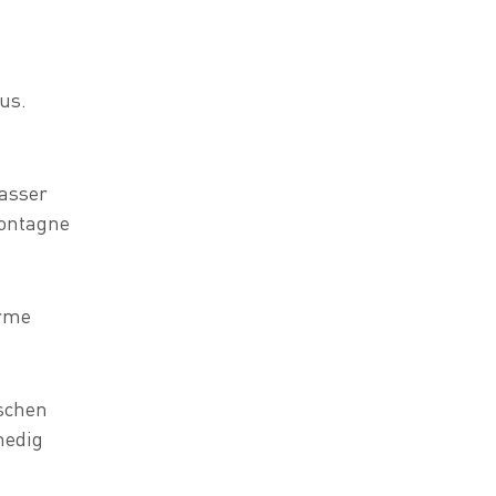
us.
Wasser
Montagne
Arme
uschen
nedig