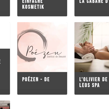
EINFACHE
LA CABANE D
KOSMETIK
E
POÉZEN - DE
L'OLIVIER DE
LEOS SPA