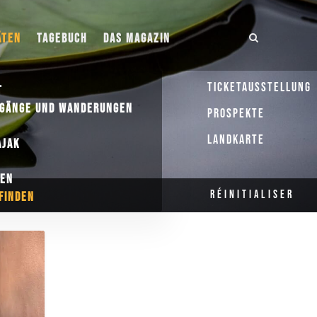
ÄTEN
TAGEBUCH
DAS MAGAZIN
Ticketausstellung
T
RGÄNGE UND WANDERUNGEN
Prospekte
Landkarte
AJAK
N
FEN
Réinitialiser
FINDEN