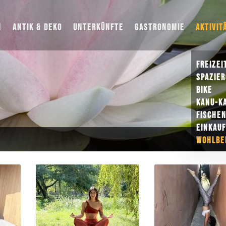
N
ANTIK & DEKO
UNTERKÜNFTE
GASTRONOMIE
AKTIVIT
FREIZEI
SPAZIE
BIKE
KANU-K
FISCHE
EINKAU
WOHLBE