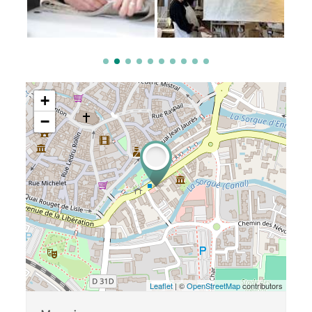
+
−
Leaflet
| ©
OpenStreetMap
contributors