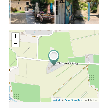
+
−
Leaflet
| ©
OpenStreetMap
contributors