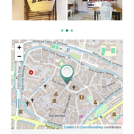
+
−
Leaflet
| ©
OpenStreetMap
contributors