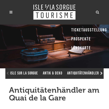
Ticketausstellung
Prospekte
Landkarte
Isle sur la Sorgue
Antik & Deko
Antiquitätenhändler
Ant
Antiquitätenhändler am
Quai de la Gare