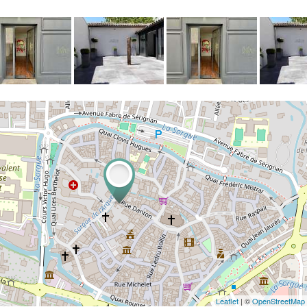
Leaflet
| ©
OpenStreetMap