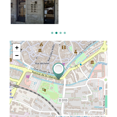
+
−
Leaflet
| ©
OpenStreetMap
contributors