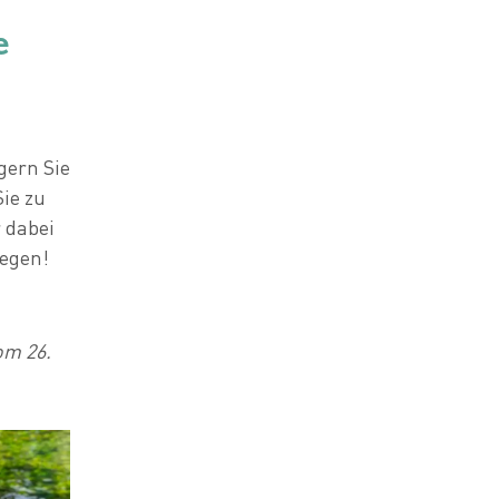
e
gern Sie
ie zu
 dabei
wegen!
om 26.