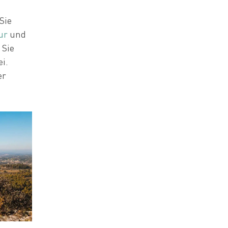
Sie
ur
und
 Sie
i.
er