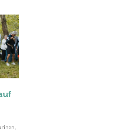
auf
arinen,