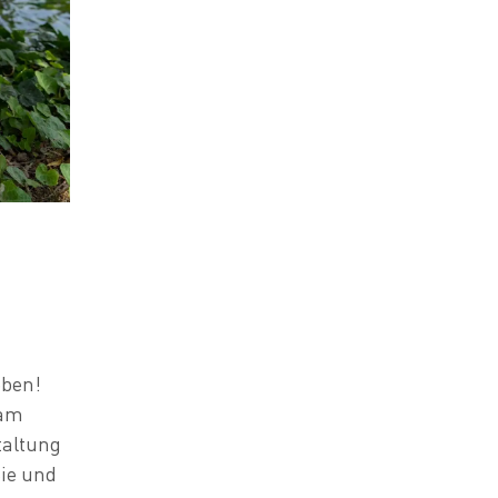
eben!
 am
taltung
ie und