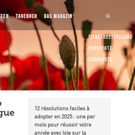
ÄTEN
TAGEBUCH
DAS MAGAZIN
Ticketausstellung
Prospekte
Landkarte
o
12 résolutions faciles à
rgue
adopter en 2025 : une par
mois pour réussir votre
année avec Isle sur la