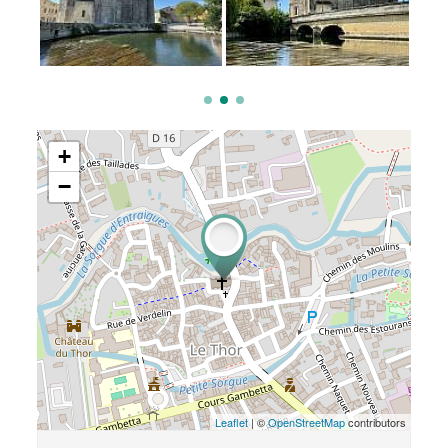
+
−
Leaflet
| ©
OpenStreetMap
contributors