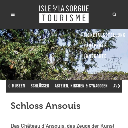
Ticketausstellung
Prospekte
Landkarte
Museen
Schlösser
Abteien, Kirchen & Synagogen
Avignon
Schloss Ansouis
Das Château d'Ansouis, das Zeuge der Kunst